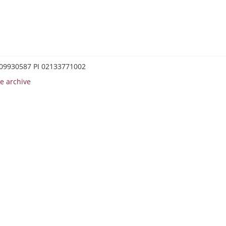
0209930587 PI 02133771002
e archive