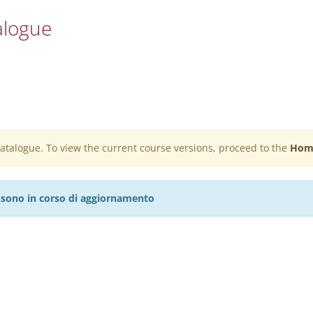
alogue
 catalogue. To view the current course versions, proceed to the
Hom
27 sono in corso di aggiornamento