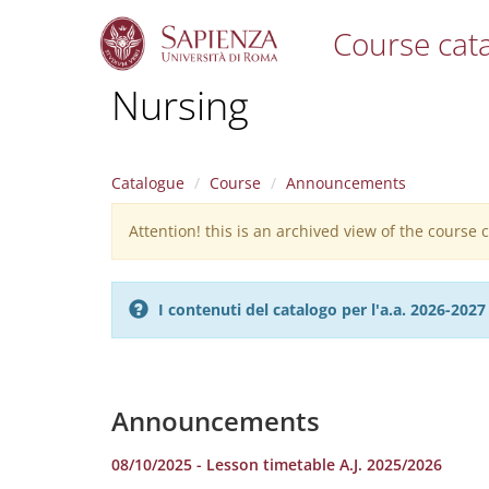
Course cat
S
Nursing
k
i
p
t
Catalogue
Course
Announcements
o
m
Attention! this is an archived view of the course
Warning
a
i
message
n
c
I contenuti del catalogo per l'a.a. 2026-20
o
n
t
e
n
Announcements
t
08/10/2025 - Lesson timetable A.J. 2025/2026