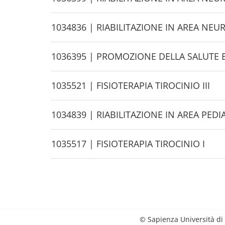
e
i
d
H
1034836 | RIABILITAZIONE IN AREA NE
e
i
d
H
1036395 | PROMOZIONE DELLA SALUTE 
e
i
d
H
1035521 | FISIOTERAPIA TIROCINIO III
e
i
d
H
1034839 | RIABILITAZIONE IN AREA PEDI
e
i
d
H
1035517 | FISIOTERAPIA TIROCINIO I
e
i
d
e
© Sapienza Università di