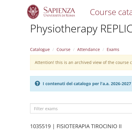
Course cat
S
Physiotherapy REPLIC
k
i
p
t
Catalogue
Course
Attendance
Exams
o
m
Attention! this is an archived view of the course
Warning
a
i
message
n
c
I contenuti del catalogo per l'a.a. 2026-20
o
n
t
e
n
t
Filter
exams
H
1035519 | FISIOTERAPIA TIROCINIO II