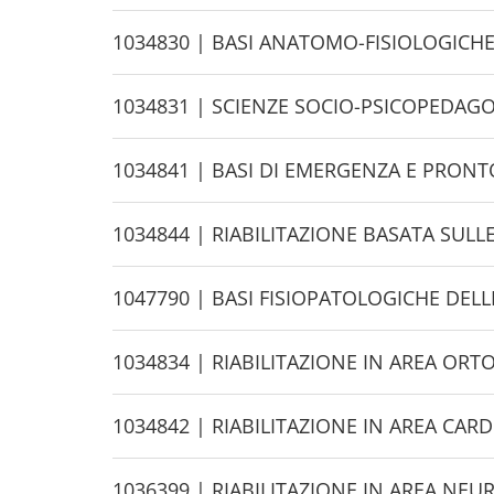
i
d
H
1034830 | BASI ANATOMO-FISIOLOGIC
e
i
d
H
1034831 | SCIENZE SOCIO-PSICOPEDAG
e
i
d
H
1034841 | BASI DI EMERGENZA E PRONT
e
i
d
H
1034844 | RIABILITAZIONE BASATA SULLE
e
i
d
H
1047790 | BASI FISIOPATOLOGICHE DELL
e
i
d
H
1034834 | RIABILITAZIONE IN AREA OR
e
i
d
H
1034842 | RIABILITAZIONE IN AREA CAR
e
i
d
H
1036399 | RIABILITAZIONE IN AREA N