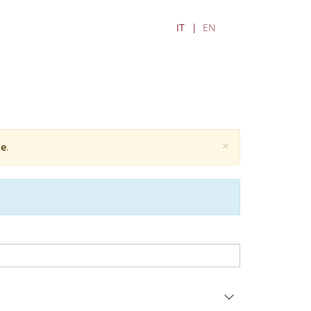
IT
EN
×
e
.