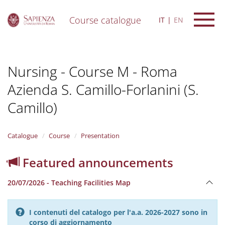
Course catalogue
IT
EN
S
k
i
Nursing - Course M - Roma
p
t
Azienda S. Camillo-Forlanini (S.
o
m
Camillo)
a
i
n
Catalogue
Course
Presentation
c
o
n
Featured announcements
t
e
20/07/2026 - Teaching Facilities Map
n
t
I contenuti del catalogo per l'a.a. 2026-2027 sono in
corso di aggiornamento