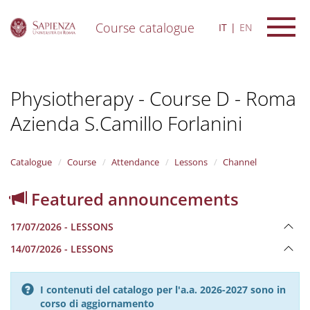
Course catalogue
IT
EN
S
k
i
Physiotherapy - Course D - Roma
p
t
Azienda S.Camillo Forlanini
o
m
a
i
Catalogue
Course
Attendance
Lessons
Channel
n
c
Featured announcements
o
n
17/07/2026 - LESSONS
t
e
14/07/2026 - LESSONS
n
t
I contenuti del catalogo per l'a.a. 2026-2027 sono in
corso di aggiornamento