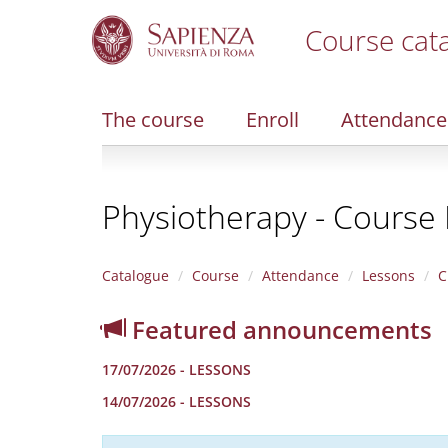
Course cat
S
k
i
The course
Enroll
Attendance
p
t
o
m
Physiotherapy - Course 
a
i
n
c
Catalogue
Course
Attendance
Lessons
C
o
n
Featured announcements
t
e
17/07/2026 - LESSONS
n
t
14/07/2026 - LESSONS