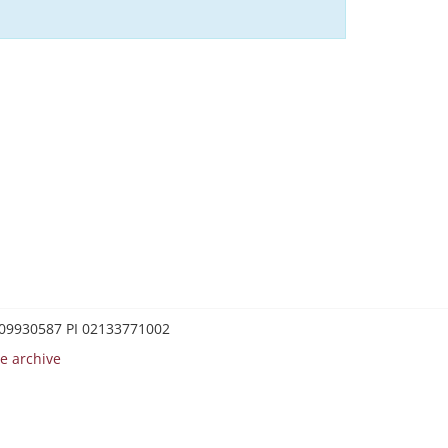
0209930587 PI 02133771002
e archive