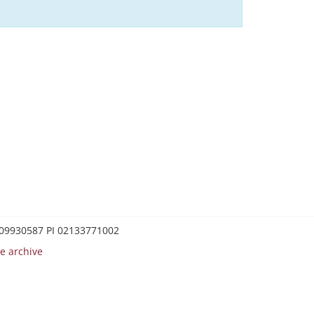
0209930587 PI 02133771002
e archive