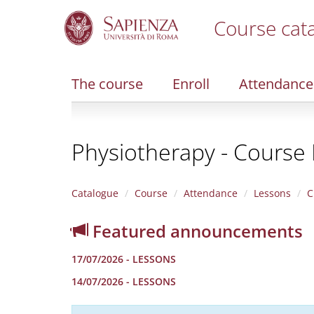
Course cat
S
k
i
The course
Enroll
Attendance
p
t
o
m
Physiotherapy - Course 
a
i
n
c
Catalogue
Course
Attendance
Lessons
C
o
n
Featured announcements
t
e
17/07/2026 - LESSONS
n
t
14/07/2026 - LESSONS