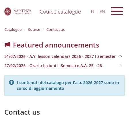
Course catalogue
IT
EN
S
k
Catalogue
Course
Contact us
i
p
Featured announcements
t
o
m
31/07/2026 - A.Y. lesson calendars 2026 - 2027 I Semester
a
27/02/2026 - Orario lezioni II Semestre A.A. 25 - 26
i
n
c
I contenuti del catalogo per l'a.a. 2026-2027 sono in
o
corso di aggiornamento
n
t
e
n
Contact us
t