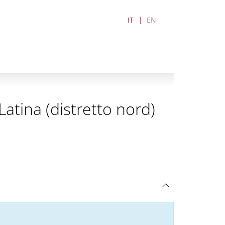
IT
EN
atina (distretto nord)