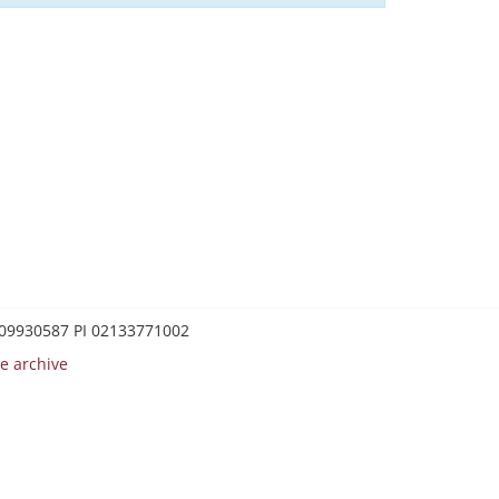
0209930587 PI 02133771002
e archive