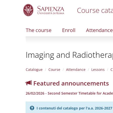
Course cat
S
k
i
The course
Enroll
Attendance
p
t
o
m
Imaging and Radiotherap
a
i
n
c
Catalogue
Course
Attendance
Lessons
C
o
n
Featured announcements
t
e
26/02/2026 - Second Semester Timetable for Acad
n
t
I contenuti del catalogo per l'a.a. 2026-20