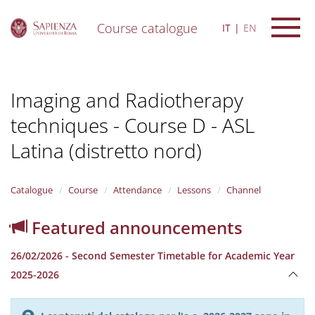
Course catalogue
IT
EN
S
k
i
Imaging and Radiotherapy
p
t
techniques - Course D - ASL
o
m
Latina (distretto nord)
a
i
n
Catalogue
Course
Attendance
Lessons
Channel
c
o
n
Featured announcements
t
e
26/02/2026 - Second Semester Timetable for Academic Year
n
2025-2026
t