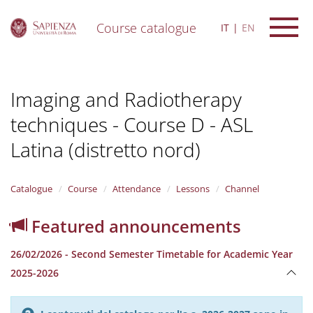
Course catalogue
IT
EN
S
k
i
Imaging and Radiotherapy
p
t
techniques - Course D - ASL
o
m
Latina (distretto nord)
a
i
n
Catalogue
Course
Attendance
Lessons
Channel
c
o
n
Featured announcements
t
e
26/02/2026 - Second Semester Timetable for Academic Year
n
2025-2026
t