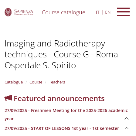
Course catalogue
IT
EN
S
k
i
Imaging and Radiotherapy
p
t
techniques - Course G - Roma
o
m
Ospedale S. Spirito
a
i
n
Catalogue
Course
Teachers
c
o
n
Featured announcements
t
e
27/09/2025 - Freshmen Meeting for the 2025-2026 academic
n
year
t
27/09/2025 - START OF LESSONS 1st year - 1st semester