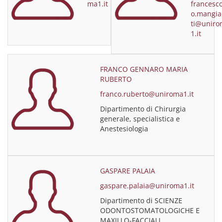
ma1.it
francesc
o.mangia
ti@unir
1.it
FRANCO GENNARO MARIA
RUBERTO
franco.ruberto@uniroma1.it
Dipartimento di Chirurgia
generale, specialistica e
Anestesiologia
GASPARE PALAIA
gaspare.palaia@uniroma1.it
Dipartimento di SCIENZE
ODONTOSTOMATOLOGICHE E
MAXILLO-FACCIALI