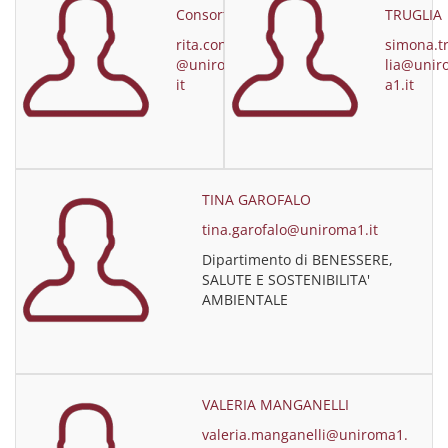
Consorti
TRUGLIA
rita.consorti
simona.t
@uniroma1.
lia@unir
it
a1.it
TINA GAROFALO
tina.garofalo@uniroma1.it
Dipartimento di BENESSERE,
SALUTE E SOSTENIBILITA'
AMBIENTALE
VALERIA MANGANELLI
valeria.manganelli@uniroma1.