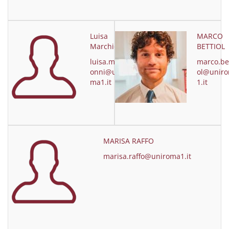
Luisa
MARCO
Marchionni
BETTIOL
luisa.marchi
marco.bet
onni@uniro
ol@unir
ma1.it
1.it
MARISA RAFFO
marisa.raffo@uniroma1.it