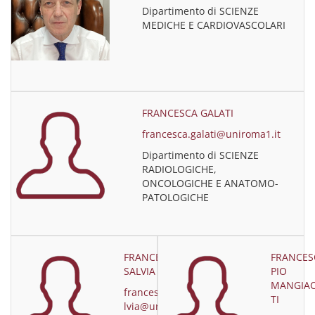
Dipartimento di SCIENZE
MEDICHE E CARDIOVASCOLARI
FRANCESCA GALATI
francesca.galati@uniroma1.it
Dipartimento di SCIENZE
RADIOLOGICHE,
ONCOLOGICHE E ANATOMO-
PATOLOGICHE
FRANCESCA
FRANCES
SALVIA
PIO
MANGIA
francesca.sa
TI
lvia@uniro