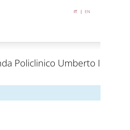
IT
EN
da Policlinico Umberto I