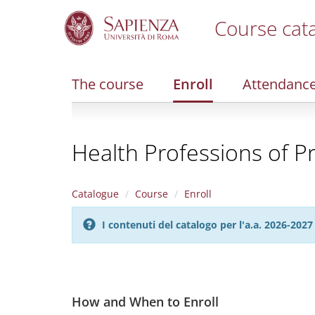
Course cat
S
k
i
The course
Enroll
Attendanc
p
t
o
m
Health Professions of P
a
i
n
c
Catalogue
Course
Enroll
o
n
I contenuti del catalogo per l'a.a. 2026-20
t
e
n
t
How and When to Enroll