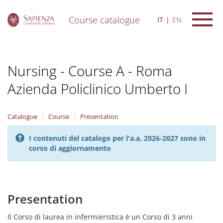
Course catalogue
IT
EN
S
k
i
Nursing - Course A - Roma
p
t
Azienda Policlinico Umberto I
o
m
a
i
Catalogue
Course
Presentation
n
c
I contenuti del catalogo per l'a.a. 2026-2027 sono in
o
corso di aggiornamento
n
t
e
n
Presentation
t
Il Corso di laurea in infermieristica è un Corso di 3 anni