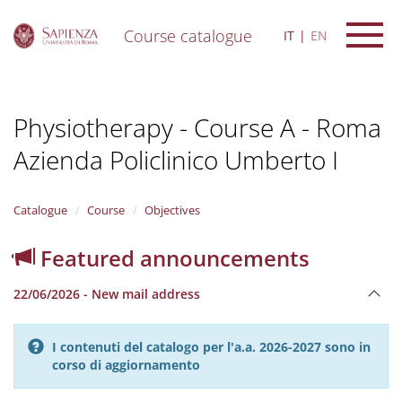
Course catalogue
IT
EN
S
k
i
Physiotherapy - Course A - Roma
p
t
Azienda Policlinico Umberto I
o
m
a
i
Catalogue
Course
Objectives
n
c
Featured announcements
o
n
22/06/2026 - New mail address
t
e
n
I contenuti del catalogo per l'a.a. 2026-2027 sono in
t
corso di aggiornamento