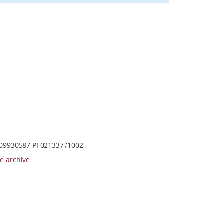
0209930587 PI 02133771002
e archive