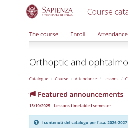
Course cat
S
k
i
The course
Enroll
Attendance
p
t
o
m
Orthoptic and ophtalmol
a
i
n
c
Catalogue
Course
Attendance
Lessons
C
o
n
Featured announcements
t
e
15/10/2025 - Lessons timetable I semester
n
t
I contenuti del catalogo per l'a.a. 2026-20