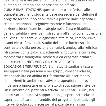
degli interessi del paziente. Interrompe prestazioni che si
dilatano nel tempo non necessarie od efficaci.
CURA E RIABILITAZIONE: questo ambito si riferisce alle
competenze che lo studente deve possedere per definire il
progetto terapeutico-riabilitativo a partire dalle capacità e
risorse emozionali, cognitive motorie e funzionali del
paziente. Identificare le strategie nella Cura e Riabilitazione
delle disabilità visive, dagli strabismi all'ambliopia, ipovisione
nell'eseguire esami di diagnostica oftalmica, campo visivo,
esami elettrofunzionali, studio del senso luminoso, del
contrasto e della percezione dei colori, angiografia retinica,
rifrazione, contattologia, pachimetria, topografia corneale,
tonometria e tonografia, biometria ed ecografia oculare,
aberrometria, HRT, HRF, GDx, GDx,VCC, OCT;
EDUCAZIONE TERAPEUTICA: è un attività sanitaria tesa a
sviluppare nella persona o nei gruppi, consapevolezza,
responsabilità ed abilità in riferimento all'inserimento
dei pazienti in ambiti educativi o terapeutici che prevede:
imparare a impostare un progetto di educazione visiva per
l'inserimento dei pazienti a scuola , nei Centri Diurni, nei
Centri Socio-Educativi supportando gli operatori scolastici,
saper identificare nell' ambito del progetto riabilitativo gli
interventi educativi necessari al paziente e alla sua