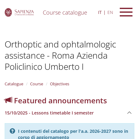
Course catalogue
IT
EN
S
k
i
Orthoptic and ophtalmologic
p
t
assistance - Roma Azienda
o
m
Policlinico Umberto I
a
i
n
Catalogue
Course
Objectives
c
o
n
Featured announcements
t
e
15/10/2025 - Lessons timetable I semester
n
t
I contenuti del catalogo per l'a.a. 2026-2027 sono in
corso di aggiornamento