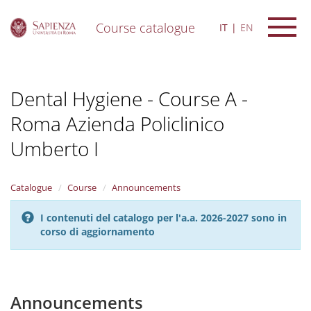
Course catalogue
IT
EN
S
k
i
Dental Hygiene - Course A -
p
t
Roma Azienda Policlinico
o
m
Umberto I
a
i
n
Catalogue
Course
Announcements
c
o
n
I contenuti del catalogo per l'a.a. 2026-2027 sono in
t
corso di aggiornamento
e
n
t
Announcements