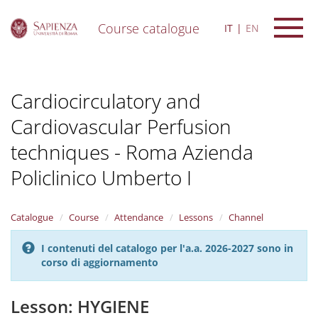
Course catalogue
IT
EN
S
k
i
Cardiocirculatory and
p
t
Cardiovascular Perfusion
o
m
techniques - Roma Azienda
a
i
Policlinico Umberto I
n
c
o
Catalogue
Course
Attendance
Lessons
Channel
n
t
I contenuti del catalogo per l'a.a. 2026-2027 sono in
e
corso di aggiornamento
n
t
Lesson: HYGIENE