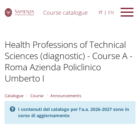
Course catalogue
IT
EN
S
k
i
Health Professions of Technical
p
t
Sciences (diagnostic) - Course A -
o
m
Roma Azienda Policlinico
a
i
Umberto I
n
c
o
Catalogue
Course
Announcements
n
t
I contenuti del catalogo per l'a.a. 2026-2027 sono in
e
corso di aggiornamento
n
t