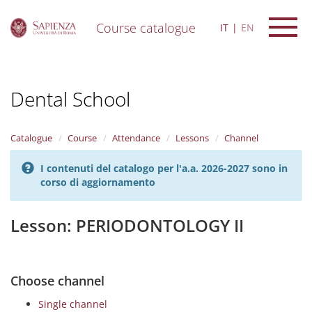
Course catalogue
IT
EN
S
k
i
Dental School
p
t
o
m
Catalogue
Course
Attendance
Lessons
Channel
a
i
I contenuti del catalogo per l'a.a. 2026-2027 sono in
n
corso di aggiornamento
c
o
n
Lesson: PERIODONTOLOGY II
t
e
n
t
Choose channel
Single channel