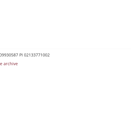
0209930587 PI 02133771002
e archive