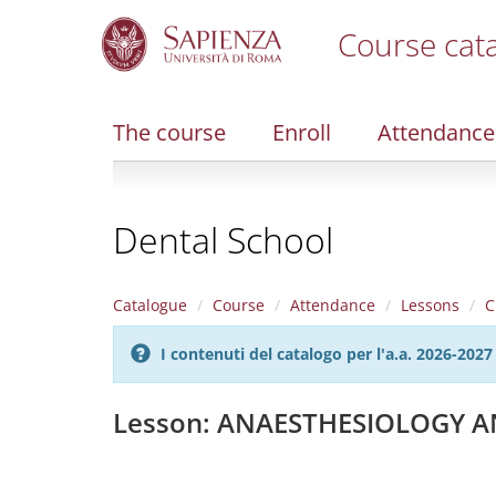
Course cat
S
k
i
The course
Enroll
Attendance
p
t
o
m
Dental School
a
i
n
c
Catalogue
Course
Attendance
Lessons
C
o
n
I contenuti del catalogo per l'a.a. 2026-20
t
e
n
Lesson: ANAESTHESIOLOGY A
t