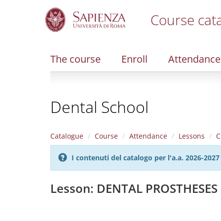
Course cat
S
k
i
The course
Enroll
Attendance
p
t
o
m
Dental School
a
i
n
c
Catalogue
Course
Attendance
Lessons
C
o
n
I contenuti del catalogo per l'a.a. 2026-20
t
e
n
Lesson: DENTAL PROSTHESES 
t