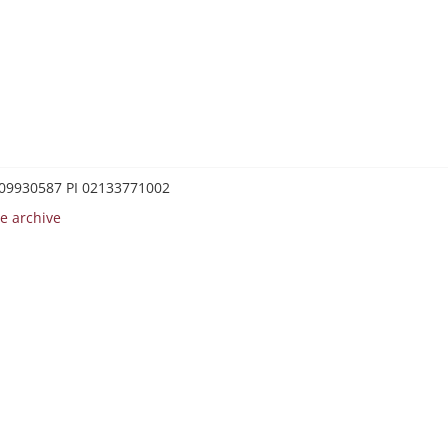
0209930587 PI 02133771002
e archive