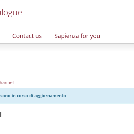
alogue
Contact us
Sapienza for you
hannel
27 sono in corso di aggiornamento
I