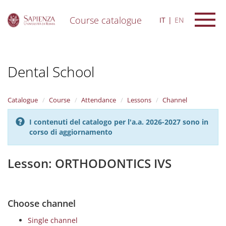
Course catalogue
IT
EN
S
k
i
Dental School
p
t
o
m
Catalogue
Course
Attendance
Lessons
Channel
a
i
I contenuti del catalogo per l'a.a. 2026-2027 sono in
n
corso di aggiornamento
c
o
n
Lesson: ORTHODONTICS IVS
t
e
n
t
Choose channel
Single channel