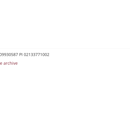
0209930587 PI 02133771002
e archive