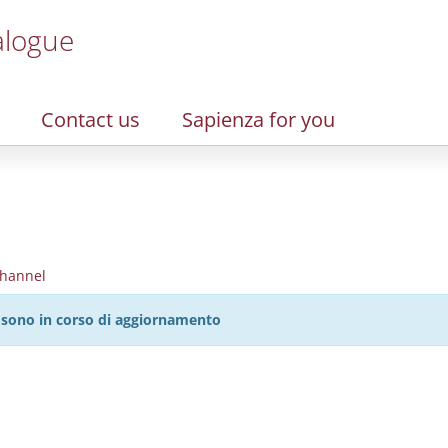
alogue
Contact us
Sapienza for you
hannel
27 sono in corso di aggiornamento