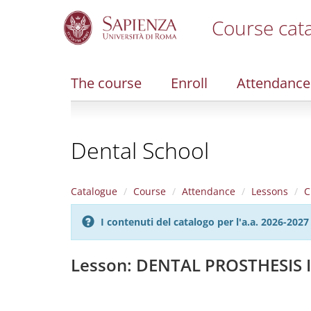
Course cat
S
k
i
The course
Enroll
Attendance
p
t
o
m
Dental School
a
i
n
c
Catalogue
Course
Attendance
Lessons
C
o
n
I contenuti del catalogo per l'a.a. 2026-20
t
e
n
Lesson: DENTAL PROSTHESIS I
t