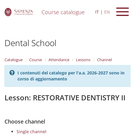
Course catalogue
IT
EN
S
k
i
Dental School
p
t
o
m
Catalogue
Course
Attendance
Lessons
Channel
a
i
I contenuti del catalogo per l'a.a. 2026-2027 sono in
n
corso di aggiornamento
c
o
n
Lesson: RESTORATIVE DENTISTRY II
t
e
n
t
Choose channel
Single channel