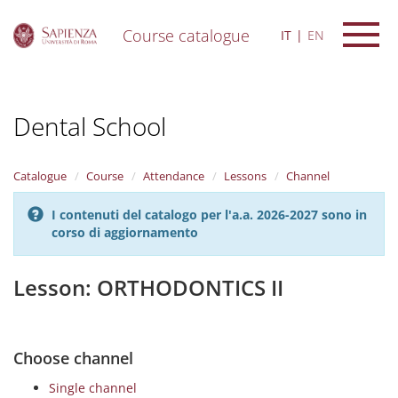
Course catalogue
IT
EN
S
k
i
Dental School
p
t
o
m
Catalogue
Course
Attendance
Lessons
Channel
a
i
I contenuti del catalogo per l'a.a. 2026-2027 sono in
n
corso di aggiornamento
c
o
n
Lesson: ORTHODONTICS II
t
e
n
t
Choose channel
Single channel