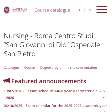
Course catalogue
IT
EN
S
k
i
Nursing - Roma Centro Studi
p
t
“San Giovanni di Dio” Ospedale
o
m
San Pietro
a
i
n
Catalogue
Course
Degree programme choice orientation
c
o
n
Featured announcements
t
e
19/02/2026 - Lesson schedule I-II-III year II semester a a. 2025
n
- 2026
t
06/10/2025 - Exam calendar for the 2025-2026 academic year