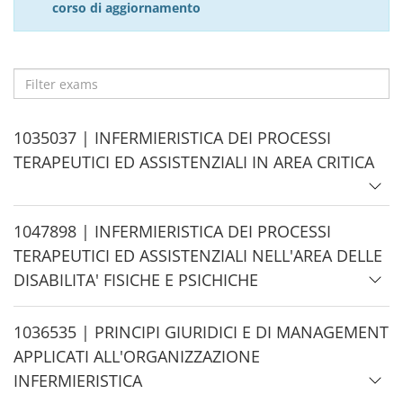
corso di aggiornamento
Filter
exams
H
1035037 | INFERMIERISTICA DEI PROCESSI
i
TERAPEUTICI ED ASSISTENZIALI IN AREA CRITICA
d
e
H
1047898 | INFERMIERISTICA DEI PROCESSI
i
TERAPEUTICI ED ASSISTENZIALI NELL'AREA DELLE
d
DISABILITA' FISICHE E PSICHICHE
e
H
1036535 | PRINCIPI GIURIDICI E DI MANAGEMENT
i
APPLICATI ALL'ORGANIZZAZIONE
d
INFERMIERISTICA