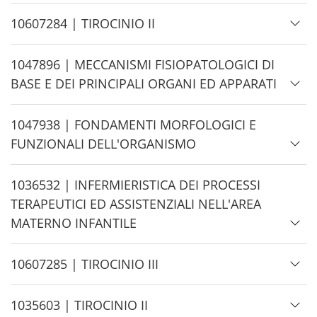
e
H
10607284 | TIROCINIO II
i
d
H
1047896 | MECCANISMI FISIOPATOLOGICI DI
e
i
BASE E DEI PRINCIPALI ORGANI ED APPARATI
d
e
H
1047938 | FONDAMENTI MORFOLOGICI E
i
FUNZIONALI DELL'ORGANISMO
d
e
H
1036532 | INFERMIERISTICA DEI PROCESSI
i
TERAPEUTICI ED ASSISTENZIALI NELL'AREA
d
MATERNO INFANTILE
e
H
10607285 | TIROCINIO III
i
d
H
1035603 | TIROCINIO II