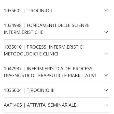
e
i
d
H
1035602 | TIROCINIO I
e
i
d
H
1034998 | FONDAMENTI DELLE SCIENZE
e
i
INFERMIERISTICHE
d
e
H
1035010 | PROCESSI INFERMIERISTICI
i
METODOLOGICI E CLINICI
d
e
H
1047937 | INFERMIERISTICA DEI PROCESSI
i
DIAGNOSTICO TERAPEUTICI E RIABILITATIVI
d
e
H
1035604 | TIROCINIO III
i
d
H
AAF1405 | ATTIVITA' SEMINARIALE
e
i