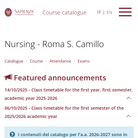
Course catalogue
IT
EN
S
k
i
Nursing - Roma S. Camillo
p
t
o
m
Catalogue
Course
Attendance
Exams
a
i
Featured announcements
n
c
14/10/2025 - Class timetable for the first year, first semester,
o
n
academic year 2025-2026
t
06/10/2025 - Class timetable for the first semester of the
e
n
2025/2026 academic year
t
I contenuti del catalogo per l'a.a. 2026-2027 sono in