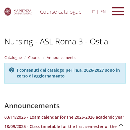
Course catalogue
IT
EN
S
k
i
Nursing - ASL Roma 3 - Ostia
p
t
o
m
Catalogue
Course
Announcements
a
i
I contenuti del catalogo per l'a.a. 2026-2027 sono in
n
corso di aggiornamento
c
o
n
t
e
Announcements
n
t
03/11/2025 - Exam calendar for the 2025-2026 academic year
18/09/2025 - Class timetable for the first semester of the