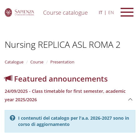
Course catalogue
IT
EN
S
k
i
Nursing REPLICA ASL ROMA 2
p
t
o
m
Catalogue
Course
Presentation
a
i
Featured announcements
n
c
24/09/2025 - Class timetable for first semester, academic
o
n
year 2025/2026
t
e
n
I contenuti del catalogo per l'a.a. 2026-2027 sono in
t
corso di aggiornamento