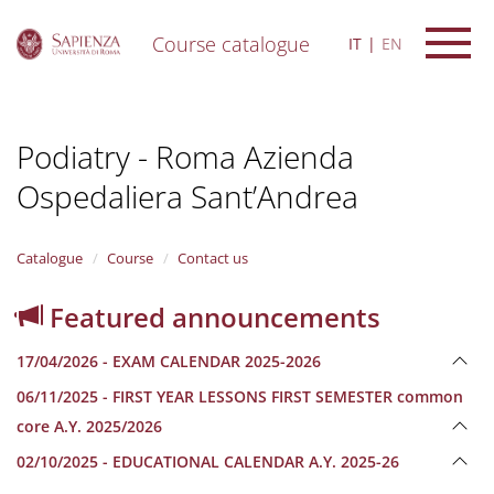
Course catalogue
IT
EN
S
k
i
Podiatry - Roma Azienda
p
t
Ospedaliera Sant’Andrea
o
m
a
i
Catalogue
Course
Contact us
n
c
Featured announcements
o
n
17/04/2026 - EXAM CALENDAR 2025-2026
t
e
06/11/2025 - FIRST YEAR LESSONS FIRST SEMESTER common
n
core A.Y. 2025/2026
t
02/10/2025 - EDUCATIONAL CALENDAR A.Y. 2025-26