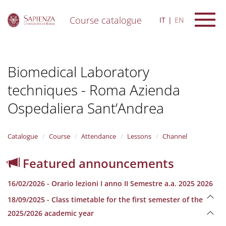
Course catalogue
IT
EN
S
k
i
Biomedical Laboratory
p
t
techniques - Roma Azienda
o
m
Ospedaliera Sant’Andrea
a
i
n
Catalogue
Course
Attendance
Lessons
Channel
c
o
n
Featured announcements
t
e
16/02/2026 - Orario lezioni I anno II Semestre a.a. 2025 2026
n
t
18/09/2025 - Class timetable for the first semester of the
2025/2026 academic year