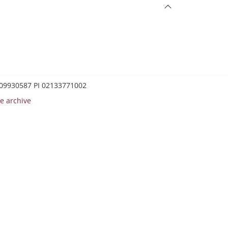
0209930587 PI 02133771002
e archive