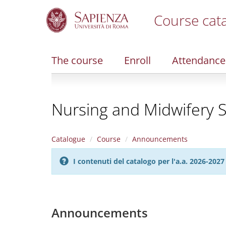
Course cat
S
k
i
The course
Enroll
Attendance
p
t
o
m
Nursing and Midwifery 
a
i
n
c
Catalogue
Course
Announcements
o
n
I contenuti del catalogo per l'a.a. 2026-20
t
e
n
t
Announcements