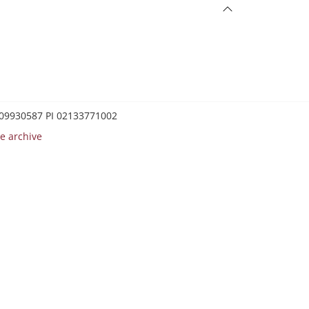
0209930587 PI 02133771002
e archive