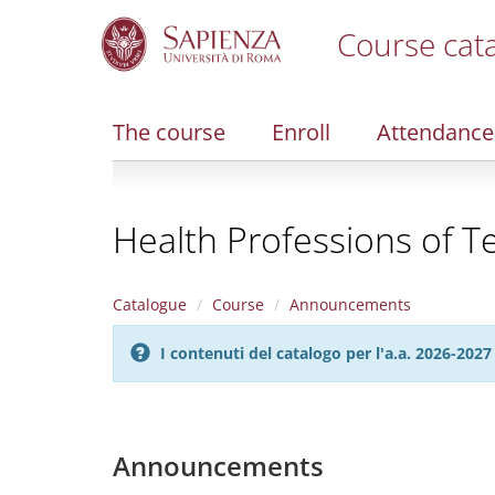
Course cat
S
k
i
The course
Enroll
Attendance
p
t
o
m
Health Professions of Te
a
i
n
c
Catalogue
Course
Announcements
o
n
I contenuti del catalogo per l'a.a. 2026-20
t
e
n
t
Announcements