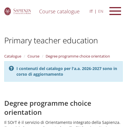
Course catalogue
IT
EN
S
k
i
Primary teacher education
p
t
o
m
Catalogue
Course
Degree programme choice orientation
a
i
I contenuti del catalogo per l'a.a. 2026-2027 sono in
n
corso di aggiornamento
c
o
n
t
e
Degree programme choice
n
orientation
t
Il SOrT è il servizio di Orientamento integrato della Sapienza.