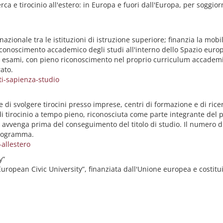
a e tirocinio all'estero: in Europa e fuori dall'Europa, per soggiorni
onale tra le istituzioni di istruzione superiore; finanzia la mobilità
l riconoscimento accademico degli studi all'interno dello Spazio eur
 esami, con pieno riconoscimento nel proprio curriculum accademic
ato.
i-sapienza-studio
 di svolgere tirocini presso imprese, centri di formazione e di ricer
i tirocinio a tempo pieno, riconosciuta come parte integrante del p
 avvenga prima del conseguimento del titolo di studio. Il numero di
programma.
allestero
y”
uropean Civic University”, finanziata dall'Unione europea e costitui