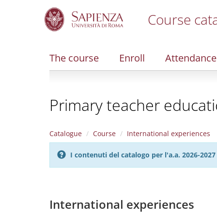
Course cat
S
k
i
The course
Enroll
Attendance
p
t
o
m
Primary teacher educat
a
i
n
c
Catalogue
Course
International experiences
o
n
I contenuti del catalogo per l'a.a. 2026-20
t
e
n
t
International experiences