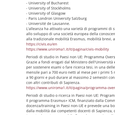
- University of Bucharest
- University of Stockholms
- University of Glasgow
- Paris Londron University Salzburg
- Université de Lausanne.
L'alleanza ha attivato una varietà di programmi di s
allo sviluppo di una società europea della conoscenz
alla tradizionale mobilità Erasmus, mobilità brevi, a
https://civis.eu/en
https://www.uniroma1.it/it/pagina/civis-mobility
Periodi di studio in Paesi non UE: Programma Over
Grazie a fondi erogati dal Ministero dell'Università 
per sostenere esami o fare ricerca tesi, in una dell
mensile pari a 700 euro netti al mese per i primi 5 
a 90 giorni e può durare al massimo 2 semestri conse
con altri contributi di Sapienza.
https://www.uniroma1.it/it/pagina/programma-ove
Periodi di studio o ricerca in Paesi non UE: Progr
Il programma Erasmus+ ICM, finanziato dalla Commis
docenza/training in Paesi non-UE e prevede una borsa
dalla mobilità dai competenti docenti di Sapienza,