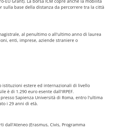
ero-EU Grant). La borsa ICM copre anche la mobilità
or sulla base della distanza da percorrere tra la città
magistrale, al penultimo o all'ultimo anno di laurea
ioni, enti, imprese, aziende straniere o
stituzioni estere ed internazionali di livello
e è di 1.290 euro esente dall'IRPEF.
 presso Sapienza Università di Roma, entro l'ultima
o i 29 anni di età.
fferti dall'Ateneo (Erasmus, Civis, Programma