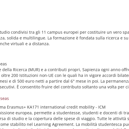
tudio condivisi tra gli 11 campus europei per costituire un vero sp
a, solida e multilingue. La formazione è fondata sulla ricerca e su 
nche virtuali e a distanza.
seas
e della Ricerca (MUR) e a contributi propri, Sapienza ogni anno offre
e oltre 200 Istituzioni non-UE con le quali ha in vigore accordi bila
mesi e di 500 euro netti a partire dal 6° mese in poi. La permanenza
cutivi. È consentito fruire del contributo soltanto una volta per c
rseas
amma Erasmus+ KA171 international credit mobility - ICM
sione europea, permette a studentesse, studenti e docenti di trasc
 di studio e la copertura delle spese di viaggio. Tutte le attività 
 come stabilito nel Learning Agreement. La mobilità studentesca pu