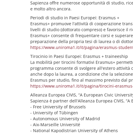
Sapienza offre numerose opportunità di studio, ricerc
e molto altro ancora.
Periodi di studio in Paesi Europei: Erasmus +
Erasmus+ promuove l'attività di cooperazione transnazi
livelli di studio (dottorato compreso) e favorisce i
Erasmus+ consente di frequentare corsi e superare
preparazione della propria tesi di laurea o di dottor
https://www.uniroma1.it/it/pagina/erasmus-student
Tirocinio in Paesi Europei: Erasmus + traineeship
La mobilità per tirocini formativi Erasmus+ permette
programma consente di svolgere all'estero attività d
anche dopo la laurea, a condizione che la selezione
Erasmus per studio, fino al massimo previsto dal 
https://www.uniroma1.it/it/pagina/tirocini-erasmus-
Alleanza Europea CIVIS, “A European Civic Universit
Sapienza è partner dell'Alleanza Europea CIVIS, “A E
- Free University of Brussels
- University of Tübingen
- Autonomous University of Madrid
- Aix-Marseille Université
- National Kapodistrian University of Athens