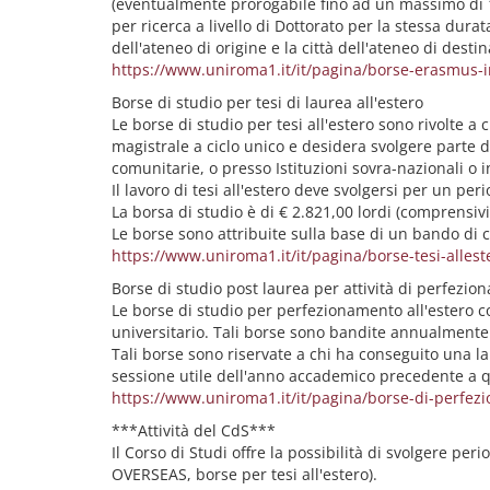
(eventualmente prorogabile fino ad un massimo di 12
per ricerca a livello di Dottorato per la stessa durat
dell'ateneo di origine e la città dell'ateneo di desti
https://www.uniroma1.it/it/pagina/borse-erasmus-in
Borse di studio per tesi di laurea all'estero
Le borse di studio per tesi all'estero sono rivolte a
magistrale a ciclo unico e desidera svolgere parte de
comunitarie, o presso Istituzioni sovra-nazionali o in
Il lavoro di tesi all'estero deve svolgersi per un pe
La borsa di studio è di € 2.821,00 lordi (comprensivi
Le borse sono attribuite sulla base di un bando di c
https://www.uniroma1.it/it/pagina/borse-tesi-allest
Borse di studio post laurea per attività di perfezio
Le borse di studio per perfezionamento all'estero co
universitario. Tali borse sono bandite annualmente
Tali borse sono riservate a chi ha conseguito una l
sessione utile dell'anno accademico precedente a q
https://www.uniroma1.it/it/pagina/borse-di-perfez
***Attività del CdS***
Il Corso di Studi offre la possibilità di svolgere pe
OVERSEAS, borse per tesi all'estero).