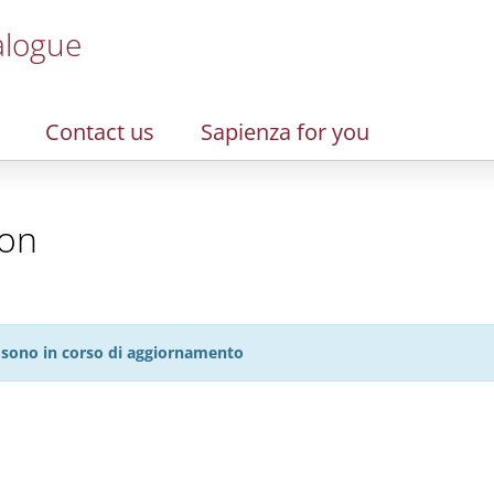
alogue
Contact us
Sapienza for you
ion
27 sono in corso di aggiornamento