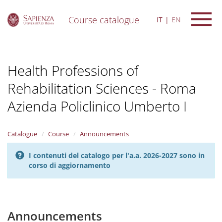
Course catalogue
IT
EN
S
k
i
Health Professions of
p
t
Rehabilitation Sciences - Roma
o
m
Azienda Policlinico Umberto I
a
i
n
Catalogue
Course
Announcements
c
o
n
I contenuti del catalogo per l'a.a. 2026-2027 sono in
t
corso di aggiornamento
e
n
t
Announcements