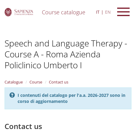
Course catalogue
IT
EN
S
k
i
Speech and Language Therapy -
p
t
Course A - Roma Azienda
o
m
Policlinico Umberto I
a
i
n
Catalogue
Course
Contact us
c
o
n
I contenuti del catalogo per l'a.a. 2026-2027 sono in
t
corso di aggiornamento
e
n
t
Contact us