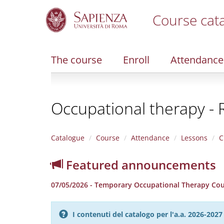
Course cat
S
k
i
The course
Enroll
Attendance
p
t
o
m
Occupational therapy -
a
i
n
c
Catalogue
Course
Attendance
Lessons
C
o
n
Featured announcements
t
e
07/05/2026 - Temporary Occupational Therapy Co
n
t
I contenuti del catalogo per l'a.a. 2026-20