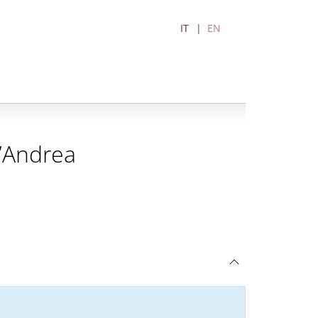
IT
EN
t’Andrea