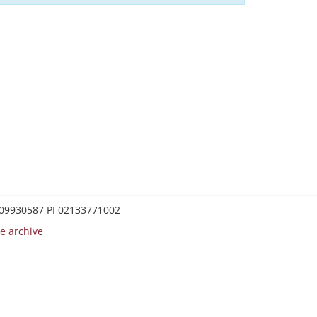
0209930587 PI 02133771002
e archive