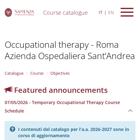
Course catalogue
IT
EN
S
k
i
Occupational therapy - Roma
p
t
Azienda Ospedaliera Sant’Andrea
o
m
a
i
Catalogue
Course
Objectives
n
c
Featured announcements
o
n
07/05/2026 - Temporary Occupational Therapy Course
t
e
Schedule
n
t
I contenuti del catalogo per l'a.a. 2026-2027 sono in
corso di aggiornamento