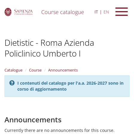
Course catalogue
IT
EN
S
k
i
Dietistic - Roma Azienda
p
t
Policlinico Umberto I
o
m
a
i
Catalogue
Course
Announcements
n
c
I contenuti del catalogo per l'a.a. 2026-2027 sono in
o
corso di aggiornamento
n
t
e
n
Announcements
t
Currently there are no announcements for this course.