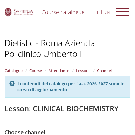
Course catalogue
IT
EN
S
k
i
Dietistic - Roma Azienda
p
t
Policlinico Umberto I
o
m
a
i
Catalogue
Course
Attendance
Lessons
Channel
n
c
I contenuti del catalogo per l'a.a. 2026-2027 sono in
o
corso di aggiornamento
n
t
Lesson: CLINICAL BIOCHEMISTRY
e
n
t
Choose channel