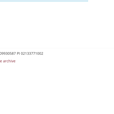
0209930587 PI 02133771002
e archive