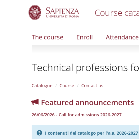
Course cat
S
k
i
The course
Enroll
Attendance
p
t
o
m
Technical professions f
a
i
n
c
Catalogue
Course
Contact us
o
n
Featured announcements
t
e
26/06/2026 - Call for admissions 2026-2027
n
t
I contenuti del catalogo per l'a.a. 2026-20