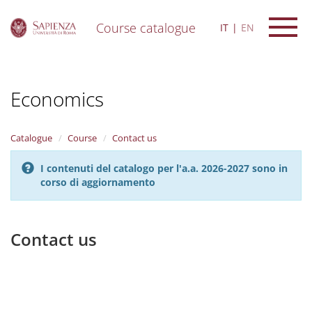
Course catalogue
IT
EN
S
k
i
Economics
p
t
o
m
Catalogue
Course
Contact us
a
i
I contenuti del catalogo per l'a.a. 2026-2027 sono in
n
corso di aggiornamento
c
o
n
t
Contact us
e
n
t