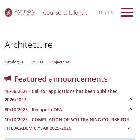
Course catalogue
IT
EN
S
k
i
Architecture
p
t
o
m
Catalogue
Course
Objectives
a
i
Featured announcements
n
c
16/06/2026 - Call for applications has been published
o
n
2026/2027
t
30/10/2025 - Recupero OFA
e
n
10/10/2025 - COMPILATION OF ACU TRAINING COURSE FOR
t
THE ACADEMIC YEAR 2025-2026