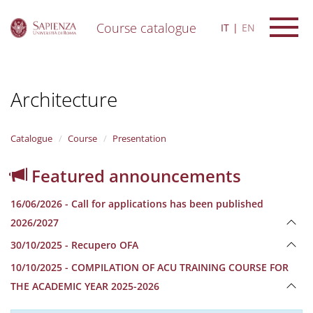
Course catalogue
IT
EN
S
k
i
Architecture
p
t
o
m
Catalogue
Course
Presentation
a
i
Featured announcements
n
c
16/06/2026 - Call for applications has been published
o
n
2026/2027
t
30/10/2025 - Recupero OFA
e
n
10/10/2025 - COMPILATION OF ACU TRAINING COURSE FOR
t
THE ACADEMIC YEAR 2025-2026