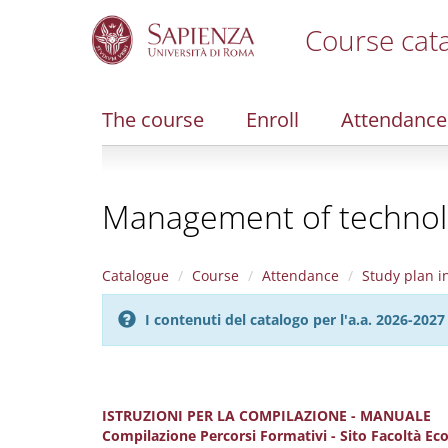
Course cat
S
k
i
The course
Enroll
Attendance
p
t
o
m
Management of technolog
a
i
n
c
Catalogue
Course
Attendance
Study plan i
o
n
I contenuti del catalogo per l'a.a. 2026-20
t
e
n
t
ISTRUZIONI PER LA COMPILAZIONE - MANUALE
Compilazione Percorsi Formativi - Sito Facoltà E