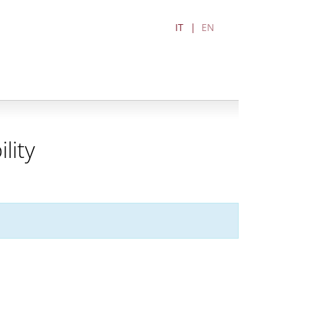
IT
EN
lity