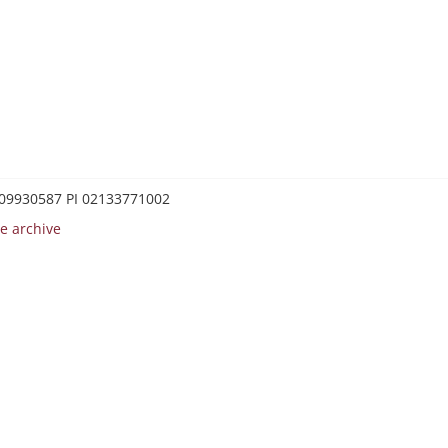
0209930587 PI 02133771002
e archive