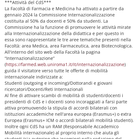
***Attività del CdS***
La Facoltà di Farmacia e Medicina ha attivato a partire da
gennaio 2024 la Commissione Internazionalizzazione
costituita al 50% da docenti e 50% da studenti. La
Commissione ha la funzione di promuovere le attività mirate
alla Internazionalizzazione della didattica e per questo in
essa sono rappresentate le tre aree tematiche presenti nella
Facoltà: area Medica, area Farmaceutica, area Biotecnologica.
All'interno del sito web della Facoltà la pagina
“Internazionalizzazione”
(
https://farmed.web.uniroma1.it/it/internazionalizzazione
)
guida il visitatore verso tutte le offerte di mobilità
internazionale indirizzate a:
Studenti (outgoing e incoming)/Dottorandi e giovani
ricercatori/Docenti/Reti Internazionali
Al fine di attivare scambi di mobilità di studenti/docenti i
presidenti di CdS e i docenti sono incoraggiati a farsi parte
attiva promuovendo la stipula di accordi bilaterali con
istituzioni accademiche nell'area europea (Erasmus+) o extra
Europea (Erasmus+ ICM o accordi bilaterali mobilità studenti).
Inoltre ogni CdS ha un RAM (Responsabile Accademico
Mobilità internazionale) al proprio interno che aiuta gli
studenti (sia outgoing che incoming) nella redazione del