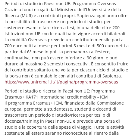
Periodi di studio in Paesi non UE: Programma Overseas
Grazie a fondi erogati dal Ministero dell'Università e della
Ricerca (MUR) e a contributi propri, Sapienza ogni anno offre
la possibilità di trascorrere un periodo di studio, per
sostenere esami o fare ricerca tesi, in una delle oltre 200
Istituzioni non-UE con le quali ha in vigore accordi bilaterali.
La mobilità Overseas prevede un contributo mensile pari a
700 euro netti al mese per i primi 5 mesi e di 500 euro netti a
partire dal 6° mese in poi. La permanenza all'estero,
continuativa, non può essere inferiore a 90 giorni e può
durare al massimo 2 semestri consecutivi. È consentito fruire
del contributo soltanto una volta per ciascun ciclo di studio e
la borsa non è cumulabile con altri contributi di Sapienza.
https://www.uniroma1.it/it/pagina/programma-overseas
Periodi di studio o ricerca in Paesi non UE: Programma
Erasmus+ KA171 international credit mobility - ICM
Il programma Erasmus+ ICM, finanziato dalla Commissione
europea, permette a studentesse, studenti e docenti di
trascorrere un periodo di studio/ricerca per tesi o di
docenza/training in Paesi non-UE e prevede una borsa di
studio e la copertura delle spese di viaggio. Tutte le attività
sostenute all'estero saranno riconosciute al rientro dalla