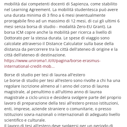
mobilità dai competenti docenti di Sapienza, come stabilito
nel Learning Agreement. La mobilità studentesca può avere
una durata minima di 3 fino a 6 mesi (eventualmente
prorogabile fino ad un massimo di 12 mesi, di cui gli ultimi 6
mesi senza borsa di studio - modalità Zero-EU Grant). La
borsa ICM copre anche la mobilità per ricerca a livello di
Dottorato per la stessa durata. Le spese di viaggio sono
calcolate attraverso il Distance Calculator sulla base della
distanza da percorrere tra la città dell'ateneo di origine e la
città dell'ateneo di destinazione.
https://www.uniroma1.it/it/pagina/borse-erasmus-
international-credit-mob...
Borse di studio per tesi di laurea all'estero
Le borse di studio per tesi all'estero sono rivolte a chi ha una
regolare iscrizione almeno al I anno del corso di laurea
magistrale, al penultimo o all'ultimo anno di laurea
magistrale a ciclo unico e desidera svolgere parte del proprio
lavoro di preparazione della tesi all'estero presso istituzioni,
enti, imprese, aziende straniere o comunitarie, o presso
Istituzioni sovra-nazionali o internazionali di adeguato livello
scientifico e culturale.
Il lavoro di tesi all'estero deve svolgersi per un periodo di