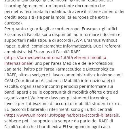
Learning Agreement, un importante documento che
permette, terminata la mobilità, di avere il riconoscimento dei
crediti acquisiti (sia per la mobilità europea che extra-
europea).
Per quanto riguarda gli accordi europei Erasmus+ gli uffici
Erasmus di Facoltà sono disponibili ad informare i docenti e
supportarli nella stipula di accordi (EWP, Erasmus Without
Paper, quindi completamente informatizzati). Due i referenti
amministrativi Erasmus di Facoltà RAEF
(
https://farmed.web.uniroma1.it/it/referenti-mobilita-
internazionale
) uno per l'area Medica e delle Professioni
Sanitarie, l'altro per l'area Farmaceutica e Biotecnologica
I RAEF, oltre a svolgere il lavoro amministrativo, insieme con i
CAM (Coordinatori Accademici Mobilità internazionale) di
Facoltà, organizzano incontri periodici per informare sui
bandi aperti e sulle opportunità di mobilità offerte oltre ad
organizzare i Welcome days per gli studenti incoming.
Invece per l'attivazione di accordi di mobilità studenti extra-
EU (accordi bilaterali) i riferimenti sono gli uffici centrali
(
https://www.uniroma1.it/it/pagina/borse-accordi-bilaterali
),
sebbene poi il supporto sia sempre da parte dei RAEF di
Facoltà dato che i bandi extra-EU vengono in ogni caso