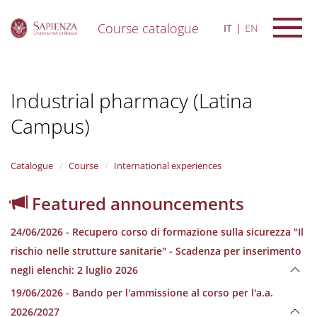
Course catalogue
IT
EN
S
k
i
Industrial pharmacy (Latina
p
t
Campus)
o
m
a
i
Catalogue
Course
International experiences
n
c
Featured announcements
o
n
24/06/2026 - Recupero corso di formazione sulla sicurezza "Il
t
e
rischio nelle strutture sanitarie" - Scadenza per inserimento
n
negli elenchi: 2 luglio 2026
t
19/06/2026 - Bando per l'ammissione al corso per l'a.a.
2026/2027