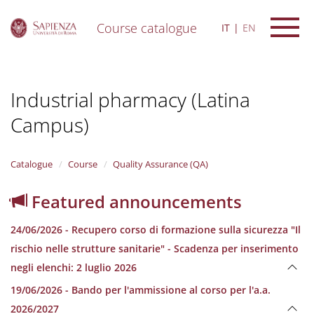
Course catalogue
IT
EN
S
k
i
Industrial pharmacy (Latina
p
t
Campus)
o
m
a
i
Catalogue
Course
Quality Assurance (QA)
n
c
Featured announcements
o
n
24/06/2026 - Recupero corso di formazione sulla sicurezza "Il
t
e
rischio nelle strutture sanitarie" - Scadenza per inserimento
n
negli elenchi: 2 luglio 2026
t
19/06/2026 - Bando per l'ammissione al corso per l'a.a.
2026/2027