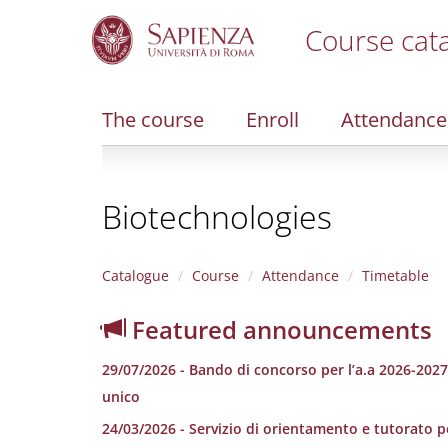
Course cat
S
k
i
The course
Enroll
Attendance
p
t
o
m
Biotechnologies
a
i
n
c
Catalogue
Course
Attendance
Timetable
o
n
Featured announcements
t
e
29/07/2026 - Bando di concorso per l’a.a 2026-2027 p
n
t
unico
24/03/2026 - Servizio di orientamento e tutorato pe