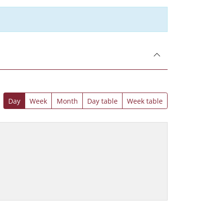
Day
Week
Month
Day table
Week table